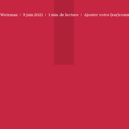
T
 Weizman
9 juin 2021
1 min. de lecture
Ajouter votre (sur)com