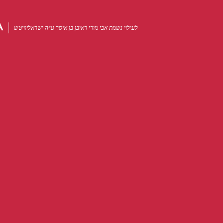
A
לעילוי נשמת אבי מורי ראובן בן איסר ע״ה ישראליוויטש