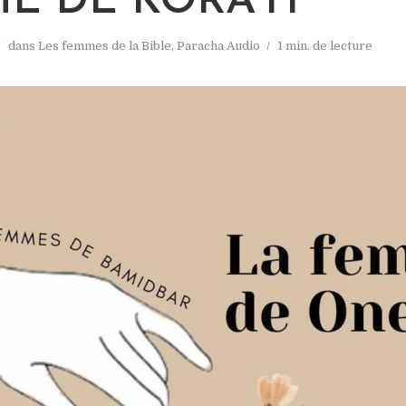
E DE KORA’H
dans
Les femmes de la Bible
,
Paracha Audio
1 min. de lecture