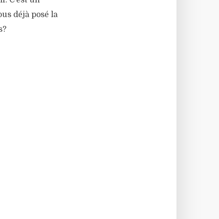
f. C’est un
us déjà posé la
s?