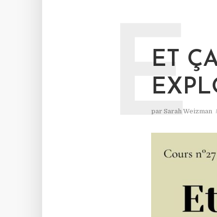
E
ET ÇA
EXPL
par
Sarah Weizman