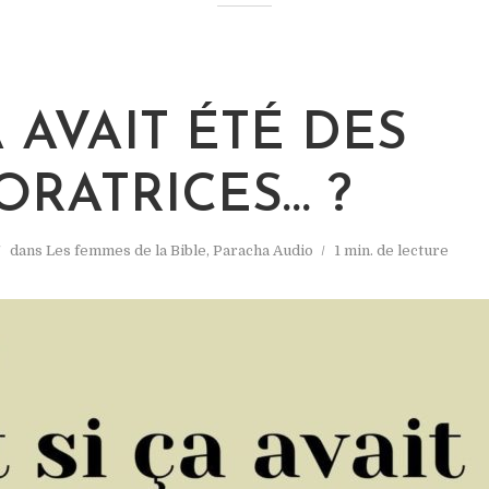
 AVAIT ÉTÉ DES
ORATRICES… ?
dans
Les femmes de la Bible
,
Paracha Audio
1 min. de lecture