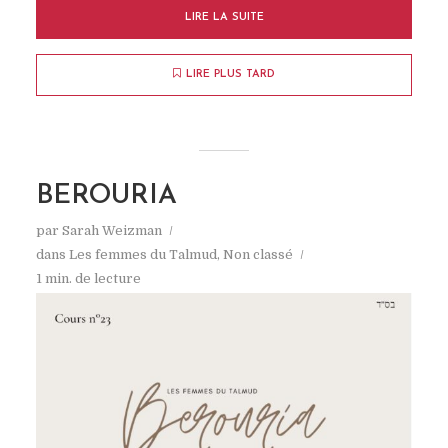
LIRE LA SUITE
LIRE PLUS TARD
YITRO SUR AKADEM
par
Sarah Weizman
20 janvier 2019
1 min. de lecture
BEROURIA
Ajouter votre (sur)commentaire
par
Sarah Weizman
dans
Les femmes du Talmud
,
Non classé
1 min. de lecture