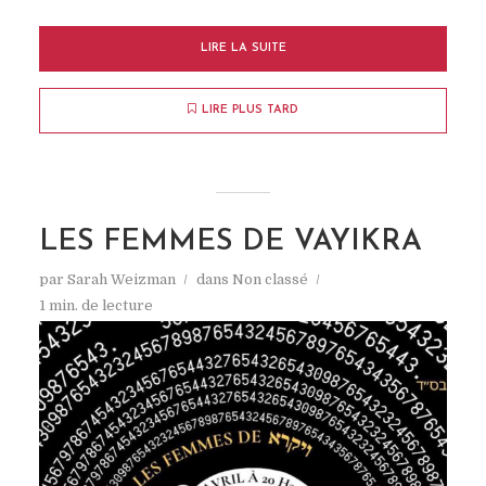
LIRE LA SUITE
LIRE PLUS TARD
LES FEMMES DE VAYIKRA
par
Sarah Weizman
dans
Non classé
1 min. de lecture