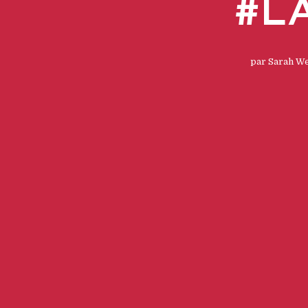
#L
par
Sarah W