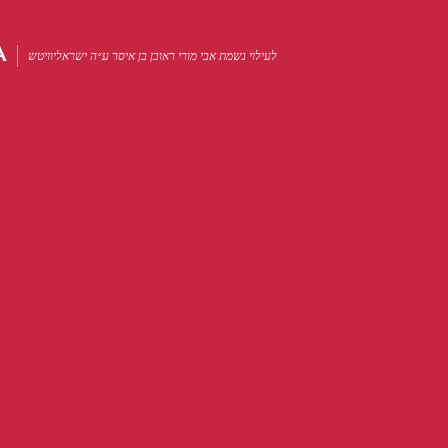
A
לעילוי נשמת אבי מורי ראובן בן איסר ע״ה ישראליוויטש