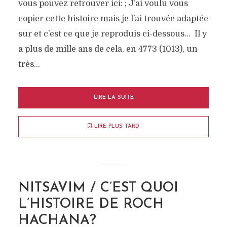
JUIFS
vous pouvez retrouver ici: ; J’ai voulu vous
copier cette histoire mais je l’ai trouvée adaptée
par
Sarah Weizman
27 juillet 2018
sur et c’est ce que je reproduis ci-dessous… Il y
2 min. de lecture
Ajouter votre (sur)commentaire
a plus de mille ans de cela, en 4773 (1013), un
très...
LIRE LA SUITE
LIRE PLUS TARD
NITSAVIM / C’EST QUOI
L’HISTOIRE DE ROCH
HACHANA?