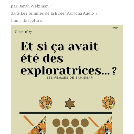
par
Sarah Weizman
dans
Les femmes de la Bible
,
Paracha Audio
1 min. de lecture